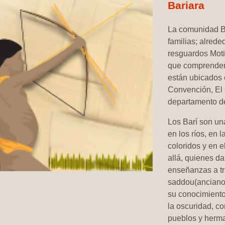
Bariara
La comunidad B
familias; alrede
resguardos Moti
que comprenden 
están ubicados e
Convención, El
departamento de
Los Barí son un
en los ríos, en 
coloridos y en e
allá, quienes da
enseñanzas a tr
saddou(ancianos
su conocimiento
la oscuridad, c
pueblos y herma